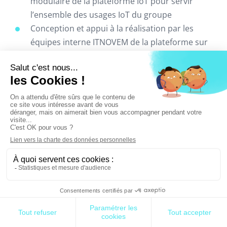
modulaire de la plateforme IoT pour servir
l’ensemble des usages IoT du groupe
Conception et appui à la réalisation par les
équipes interne ITNOVEM de la plateforme sur
les services PaaS Azure IoT
Promotion et communication autour du
produit
Participation aux activités de prospection
Cadrage des projets à destination de e.IoT
Refonte des processus de delivery (avant-
vente, spécifications et réalisation)
Initialisation du chantier de migration des
projets en production depuis l’ancienne
plateforme
Accompagnement en qualité de chef de projet
d’une initiative de sécurisation des zones de
travaux pour le compte de SNCF Réseau