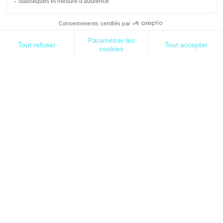
trébuchante ».
Avec une maison, cela marche bien en effet. Une
expertise suffira à vous donner une bonne idée de
la valeur euro de votre maison. Mais pour vos
données, ça ne paraît pas si simple.
Le défi aujourd’hui est d’être en mesure de
valoriser une donnée, ce qui signifie :
Pouvoir par exemple très formellement
comparer deux actifs Data entre eux, deux jeux
de données (par exemple sur la base de
critères bien définis)
Mettre une valeur « euro » sur un jeu de
données (monétisation, prise en compte de