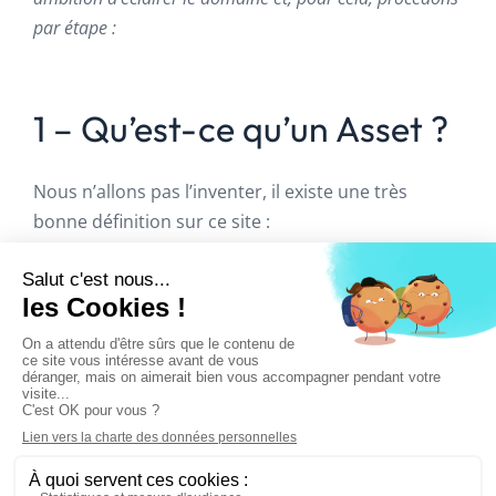
par étape :
1 – Qu’est-ce qu’un Asset ?
Nous n’allons pas l’inventer, il existe une très
bonne définition sur ce site :
https://www.investopedia.com/ask/answers/12/what-
is-an-asset.asp)
« An asset is anything of value that can be converted
into cash. Assets are owned by individuals, businesses
and governments »
« Un asset est quelque chose qui
peut être
converti en monnaie sonnante et