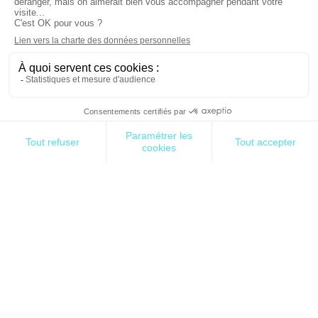
Les principaux jalons
Sans entrer dans le détail des nombreuses
directives intermédiaires, nous vous proposons ci-
dessous une synthèse des principales étapes, avec
leurs objectifs et leurs débouchés :
Objectif :
Assurer la stabilité
du système bancaire
international en fixant un
ensemble d’exigences de
fonds propres minimales
pour les banques (afin de
1988
faire face à d’éventuelles
–
pertes). Principalement axé
Bâle
sur le risque de crédit (risque