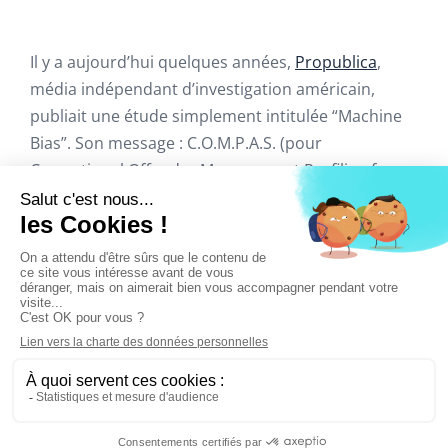
Il y a aujourd’hui quelques années,
Propublica
,
média indépendant d’investigation américain,
publiait une étude simplement intitulée “Machine
Bias”. Son message : C.O.M.P.A.S. (pour
Correctional Offender Management Profiling for
Alternative Sanctions),
un algorithme largement
utilisé dans les cours de justice américaines,
serait racialement biaisé, avec pour effet de
désigner comme potentiels récidivistes un trop
grand nombre de personnes noires
. Par la suite,
l’expérience a démontré que le nombre de faux
positifs chez la population noire était bien plus
élevé que celui constaté du côté de la population
blanche, comme relaté ci-dessous :