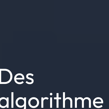
Des
algorithme