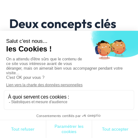
Deux concepts clés
Ces termes sont couramment employés dans le
quotidien professionnel du monde IT, mais que
signifient-ils ?
La
purge physique de données
(à différencier de
la purge logique) est une opération qui a pour
objectif de supprimer définitivement des données
obsolètes ou inutilisées afin d’alléger la charge sur
les systèmes.
L’
archivage de données
fait référence à la collecte