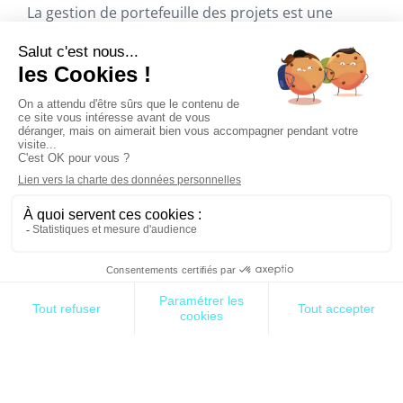
La gestion de portefeuille des projets est une
activité de mieux en mieux considérée au sein des
organisations. Elles sont de plus en plus
nombreuses à prendre conscience que le
rendement de leurs investissements n’est pas
seulement le fait des livraisons mais aussi de leurs
capacités à engager les bonnes initiatives de
changement au bon moment. La gestion de
portefeuille de projets y contribue par ses
processus mis en œuvre pour les prioriser, pour
s’assurer de leur pertinence vis-à-vis des objectifs
stratégiques, pour optimiser les ressources, pour
anticiper les incertitudes et les risques, pour
coordonner les adhérences, pour discipliner les
pratiques et pour maximiser les bénéfices. C’est
bien tout cela qu’apporte la gestion de portefeuille
de projets.