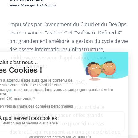
Senior Manager Architecture
Impulsées par l’avènement du Cloud et du DevOps,
les mouvances “as Code” et “Software Defined X”
ont grandement amélioré la gestion du cycle de vie
des assets informatiques (infrastructure,
middleware, serveur d’application, …) avec
principalement :
L’Infrastructure as Code (IaC),
La Configuration as Code,
Nous détaillerons dans un futur article le
positionnement de chacun et les grands
paradigmes en présence (procédurale vs
déclaratif), qui reposent sur une caractéristique