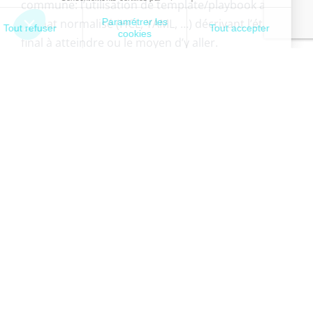
commune: l’utilisation de template/playbook au
format normalisé (HCL, YAML, …) décrivant l’état
final à atteindre ou le moyen d’y aller.
Même si la syntaxe est Human Readable, il peut
être fastidieux à l’échelle d’un SI en
perpétuelle
évolution d’écrire et de mettre à jour ces fichiers
de description.
Bien qu’il existe de plus en plus de plateformes
simplifiant la création de ceux-ci sur base de
conception visuelle en LowCode/NoCode ou de
schématisation…Que diriez-vous de troquer d’un
point de vue utilisateur le ”as Code” par du ‘as
Prompt” ?