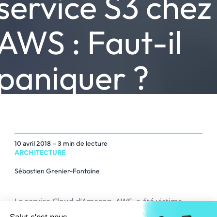
service S3 chez
AWS : Faut-il
paniquer ?
10 avril 2018
– 3 min de lecture
ARCHITECTURE
Sébastien Grenier-Fontaine
Le service Cloud d’Amazon, AWS, a été victime
récemment d’une panne majeure de son service de