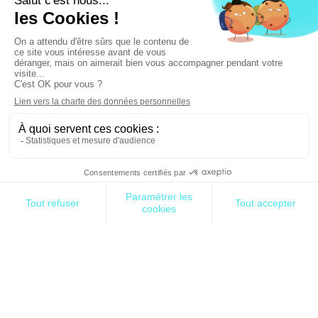
stockage simple nommé S3. Cette brique technique
est très populaire et répandue pour implémenter
des applications ou services hébergés chez AWS.
Pour vous donner une idée de l’ampleur de son
utilisation depuis son lancement en 2006, ce
service permet aujourd’hui de stocker des dizaines
de milliards d’objets. D’autres briques techniques
chez Amazon peuvent s’appuyer sur ce stockage
pour fonctionner comme le service Elastic
Compute (EC2), Elastic Block Shop et Lambda. Cette
panne de service a eu donc pour effet d’engendrer
des perturbations majeures pour plusieurs
applications hébergées chez AWS :
La messagerie instantanée
Slack
Le service de stockage en ligne
Box