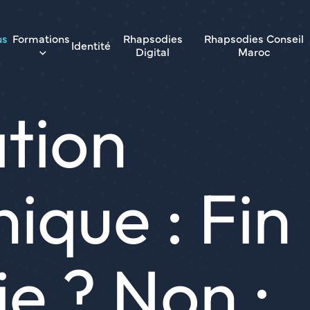
us
Formations
Rhapsodies
Rhapsodies Conseil
Identité
Digital
Maroc
tion
nique : Fin
ie ? Non :