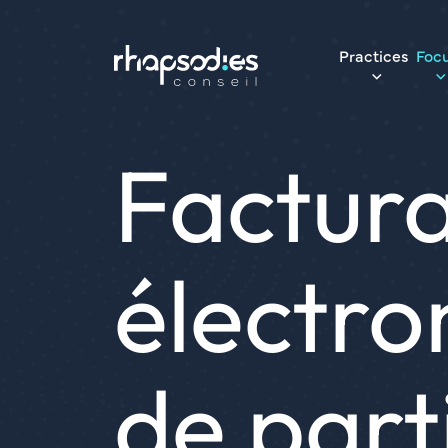
Practices
Foc
Factura
électro
de part