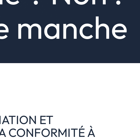
le manche
ATION ET
A CONFORMITÉ À