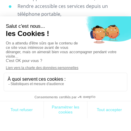
Rendre accessible ces services depuis un
téléphone portable,
Et, simplifier les opérations quotidiennes
d’achat et de paiement des utilisateurs finaux.
Bill Price & David Jaffe, abordent la notion clé de la
« Valeur Ajoutée » finale dans leur ouvrage «
Objectif Client » (2015). Et si vous ne l’avez pas déjà
lu, permettez-moi de vous conseiller de vous
attarder sur le concept du #Me2B.
En Occident, l’ère du « penser client à chaque
étape de la conception d’un produit ou d’un
service » continue de gagner en importance.
Sur le continent africain, les réalités
économiques, technologiques et business