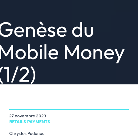
Genèse du
Mobile Money
(1/2)
27 novembre 2023
RETAILS PAYMENTS
Chrystos Padonou