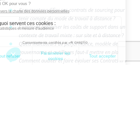
Comment modifier ses contrats de sourcing pour
tenir compte du mode de travail à distance ?
Comment optimiser les coûts de support dans un
contexte de travail mixte : sur site et à distance ?
Quels indicateurs de performance, modèle de
gouvernance et outillages faut-il mettre en place ?
Comment auditer et faire évoluer ses Contrats IT ?
Partant de la pertinence de ces interrogations, et
de la nécessité d’y apporter une réponse adéquate,
il est légitime de se demander qui serait le mieux
placé au sein de son organisation pour mener à
bien les actions attendues ?
Au vu du sujet de cet article, la question est
évidemment rhétorique. Cependant, apporter la