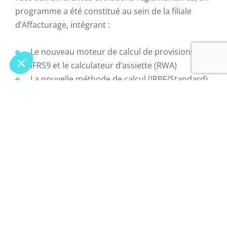
programme a été constitué au sein de la filiale
d’Affacturage, intégrant :
Le nouveau moteur de calcul de provisions
IFRS9 et le calculateur d’assiette (RWA)
La nouvelle méthode de calcul (IRBF/Standard)
L’alimentation des plateformes groupe cibles :
Assiette fournie au calculateur Bâlois du
groupe
Alimentation des outils de reporting groupe
Contrôle de cohérence entre filiale et
groupe
Simulation par la filiale de son niveau de
Risque.