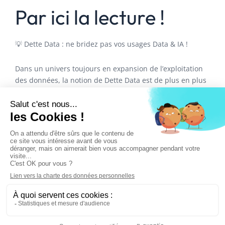
Par ici la lecture !
💡 Dette Data : ne bridez pas vos usages Data & IA !
Dans un univers toujours en expansion de l’exploitation
des données, la notion de Dette Data est de plus en plus
saillante. Similaire à la dette technique en
développement logiciel, la Dette Data se réfère à
l’accumulation de problèmes non résolus dans la gestion
des données d’une entreprise, qui, si elle n’est pas
traitée, peut entraver de manière significative les
initiatives liées à la data : Analyses, algorithmes,
modèles….
📊 Ce carrousel vous présente les impacts de la Dette
Data ainsi que des approches pour la réduire, afin que
vous puissiez amplifier l’utilisation de vos données.