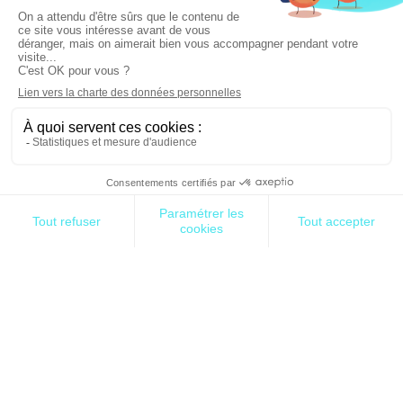
transformation agile a été menée en 2019 dans le
département IT avec comme résultat la mise en
place de pratiques agiles dans quelques équipes.
En partenariat avec Rhapsodies Conseil, cabinet
indépendant de conseil en management spécialisé
dans l’accélération des projets de transformation,
Geopost a entrepris une évolution vers plus
d’agilité dans le cadre du programme « FastTrack »
qui vise à améliorer le tracking de colis.
C’est une question cruciale pour Geopost, puisque
le tracking de colis est au cœur des attentes du
clients, que la concurrence propose des solutions
plus performantes et que le développement à
l’international les oblige à rationaliser pour
optimiser les coûts avec un décommissionnement
de l’ancien outil prévu en octobre 2022.