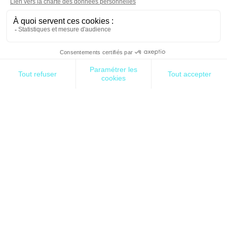
Notre client du secteur bancaire souhaite
construire le socle d’un chantier de transformation
Numérique Responsable au sein de sa DSI. Ce
chantier s’inscrit également dans la labellisation NR
de la filière SI Groupe qui rend le contexte d’autant
plus favorable.Les enjeux de la mission se trouve
dans l’
alignement stratégique
entre filière SI
Groupe et filière SI BDT, la
mobilisation des
parties prenantes
pour faciliter l’adoption des
pratiques NR, des
résultats tangibles
pour
montrer rapidement des impacts concrets,
l’
optimisation des ressources
pour promouvoir
l’écoconception comme un levier frugal tant sur le
volet économique qu’écologique, et enfin, la
structuration organisationnelle
pour s’intégrer