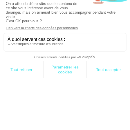
processus métiers
Chez Rhapsodies Conseil, nous vous accompagnons à
chaque étape pour maximiser votre potentiel IA.
Notre expertise vous propose trois approches pour tirer
parti de l’IA : des outils préexistants, des agents
personnalisés ou des modèles sur mesure. Chaque
solution s’adapte à vos besoins, budget et ressources
internes.
Vous souhaitez en savoir plus ?
Parlons de votre projet IA et découvrez comment
Rhapsodies Conseil peut transformer vos idées en
actions concrètes.