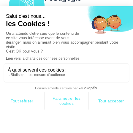
50% Pratique
50% Théorie
Dans un contexte toujours plus contraignant, les
entreprises sont amenées à se transformer et
adapter leurs pratiques. Pour cela, une
compréhension approfondie des approches
projets et produits est un atout indispensable.
Dans cette formation, vous découvrirez les
approches projets et produits et leurs différences
pour vous permettre de répondre aux besoins des
organisations de demain.