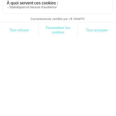
fois théoriques et pratiques. Théorique grace à des
formations initiales et continues (comme celle-ci)
et mises en pratqiues sur le terrain au cours de
postes dans des contextes variés. Ce cours explore
les multiples facettes d’un système d’information,
en abordant à la fois des sujets de culture générale
et des aspects spécifiques au métier d’architecte.
En couvrant des sujets tels que la gouvernance, les
référentiels, ainsi que des domaines plus
spécialisés comme la gestion des données,
l’intégration et l’infrastructure, ce cours vous
fournira les bases essentielles pour évoluer en tant
qu’architecte. Vous acquerrez ainsi une
compréhension globale des défis et des enjeux
auxquels font face les professionnels de ce
domaine.